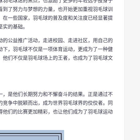
球羽毛球迷的焦点，也激励了更多的年轻选手投身于
看到了努力与梦想的力量，也开始更加重视羽毛球训
。在一些国家，羽毛球的普及度和关注度已经显著提
坚实的基础。
动的公益推广活动，走进校园、走进社区，用自己的
动下，羽毛球不仅是一项体育运动，更成为了一种健
，他们不仅是羽毛球场上的王者，也成为了羽毛球文
一，是他们长期努力和不懈奋斗的结果。正是通过不
的竞争中脱颖而出，成为世界羽毛球界的佼佼者。同
得他们的比赛更加精彩，也让他们成为了羽毛球运动