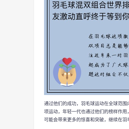
通过他们的成功，羽毛球运动在全球范围
项运动，年轻一代也通过他们的榜样作用
可能会带来更多的惊喜和突破，继续在羽