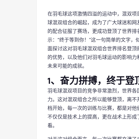
在羽毛球这项激情四溢的运动中，混双项
球混双组合的崛起，成为了广大球迷和网
的配合征服了赛场，更成功登顶了世界排
示：“终于等到你！”这一句简单的文字，
面探讨这对羽毛球混双组合世界排名登顶
的优势，以及他们对羽毛球运动的影响力
未来可能的成就。
1、奋力拼搏，终于登
羽毛球混双项目的竞争非常激烈，世界各
力。这对混双组合之所以能够登顶，离不
档开始，每一次的训练与比赛，都是对他
不仅仅是技术上的提高，更在战术上形成
看。