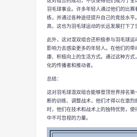
这对组合的成功，不仅使得他们成为了全
羽毛球事业。许多年轻人通过他们的比赛
练，并通过各种途径提升自己的竞技水平
高，这也为羽毛球运动的长远发展打下了
此外，这对混双组合还积极参与羽毛球运
影响力去感染更多的年轻人。在他们的带
康、积极向上的生活方式。通过这种方式
化的传播者和推动者。
总结：
这对羽毛球混双组合能够登顶世界排名第
断的训练、调整战术，他们才得以在激烈
时，他们在技术和战术上的独特优势，使
中不可忽视的力量。