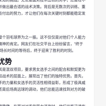
未知的挑战。无论是面对技术出色的对手，还是在不
并做出最合适的战术决策。背后是无数次的训练、重
些付出的努力，才让他们在每次关键时刻都能稳定发
整个羽毛球界为之一振。这不仅仅是对他们个人能力
精神的肯定。网友们在社交平台上纷纷留言，“终于
一场长时间的等待后，终于迎来了胜利的时刻。
优势
其是混双项目，要求男女选手之间的配合和默契更为
和战术的层面上，展现出了他们的独特优势。首先，
手的力量和女选手的灵活性相得益彰，形成了极具威
还是后场高远球的调动，他们总能迅速找到对方的破