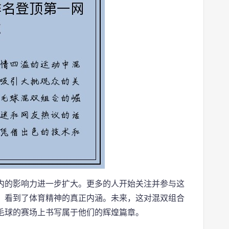
内的影响力进一步扩大。更多的人开始关注并参与这
，看到了体育精神的真正内涵。未来，这对混双组合
毛球的赛场上书写属于他们的辉煌篇章。