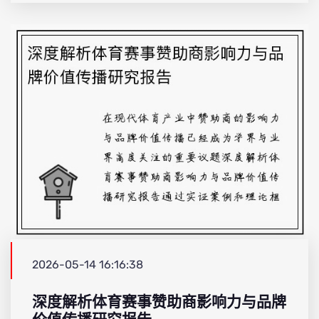
2026-05-14 16:16:38
深度解析体育赛事赞助商影响力与品牌