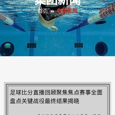
集团新闻
首页
集团新闻