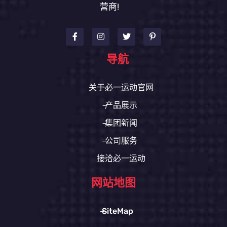
营商!
导航
关于必一运动官网
产品展示
集团新闻
公司服务
接洽必一运动
网站地图
SiteMap