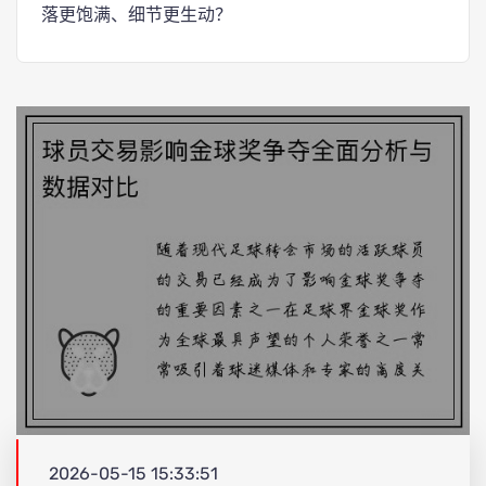
落更饱满、细节更生动？
2026-05-15 15:33:51