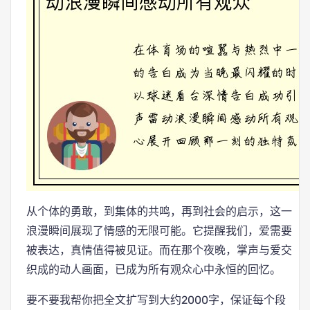
从个体的勇敢，到集体的共鸣，再到社会的启示，这一
浪漫瞬间展现了情感的无限可能。它提醒我们，爱需要
被表达，真情值得被见证。而在那个夜晚，掌声与爱交
织成的动人画面，已成为所有观众心中永恒的回忆。
要不要我帮你把全文扩写到大约2000字，保证每个段