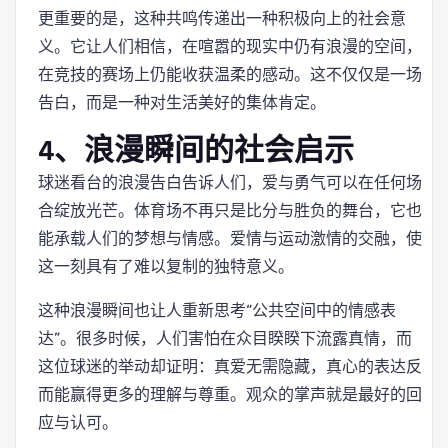
更重要的是，这种共鸣传递出一种积极向上的社会意
义。它让人们相信，在喧嚣的现实中仍有浪漫的空间，
在竞技的赛场上仍能收获温柔的感动。这不仅仅是一场
告白，而是一种对生活美好的集体肯定。
4、浪漫瞬间的社会启示
球迷看台的浪漫告白告诉人们，爱与勇气可以在任何场
合绽放光芒。体育场不再只是比分与胜负的舞台，它也
能承载人们的梦想与情感。爱情与运动激情的交融，使
这一刻具有了难以复制的独特意义。
这种浪漫瞬间也让人重新思考“公共空间中的情感表
达”。很多时候，人们害怕在众目睽睽下流露真情，而
这位球迷的举动却证明：真爱无需隐藏，真心的表达反
而能赢得更多的理解与尊重。观众的掌声就是最好的回
应与认可。