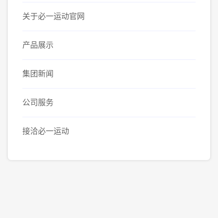
关于必一运动官网
产品展示
集团新闻
公司服务
接洽必一运动