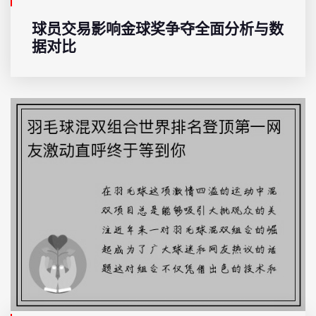
球员交易影响金球奖争夺全面分析与数
据对比