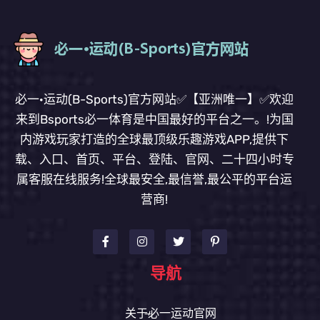
必一·运动(B-Sports)官方网站✅【亚洲唯一】✅欢迎
来到Bsports必一体育是中国最好的平台之一。!为国
内游戏玩家打造的全球最顶级乐趣游戏APP,提供下
载、入口、首页、平台、登陆、官网、二十四小时专
属客服在线服务!全球最安全,最信誉,最公平的平台运
营商!
导航
关于必一运动官网