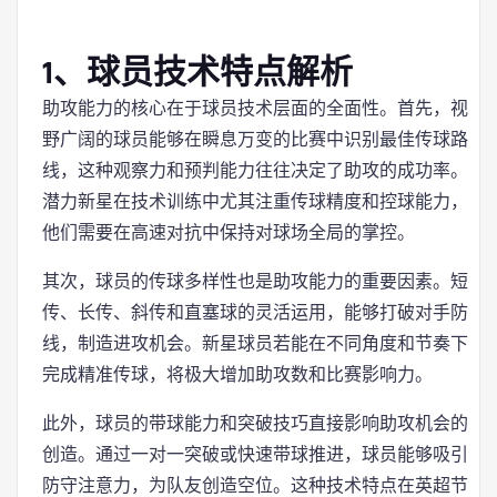
1、球员技术特点解析
助攻能力的核心在于球员技术层面的全面性。首先，视
野广阔的球员能够在瞬息万变的比赛中识别最佳传球路
线，这种观察力和预判能力往往决定了助攻的成功率。
潜力新星在技术训练中尤其注重传球精度和控球能力，
他们需要在高速对抗中保持对球场全局的掌控。
其次，球员的传球多样性也是助攻能力的重要因素。短
传、长传、斜传和直塞球的灵活运用，能够打破对手防
线，制造进攻机会。新星球员若能在不同角度和节奏下
完成精准传球，将极大增加助攻数和比赛影响力。
此外，球员的带球能力和突破技巧直接影响助攻机会的
创造。通过一对一突破或快速带球推进，球员能够吸引
防守注意力，为队友创造空位。这种技术特点在英超节