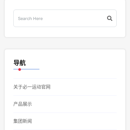
导航
关于必一运动官网
产品展示
集团新闻