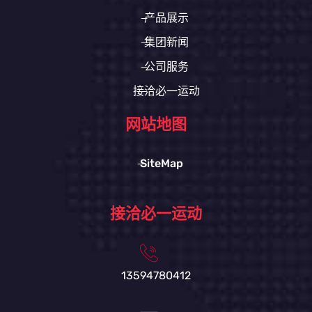
产品展示
集团新闻
公司服务
接洽必一运动
网站地图
SiteMap
接洽必一运动
13594780412