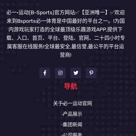
必一·运动(B-Sports)官方网站✅【亚洲唯一】✅欢迎
来到Bsports必一体育是中国最好的平台之一。!为国
内游戏玩家打造的全球最顶级乐趣游戏APP,提供下
载、入口、首页、平台、登陆、官网、二十四小时专
属客服在线服务!全球最安全,最信誉,最公平的平台运
营商!
导航
关于必一运动官网
产品展示
集团新闻
公司服务