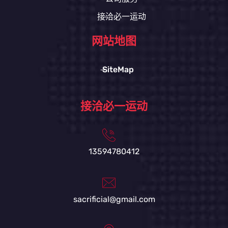
接洽必一运动
网站地图
SiteMap
接洽必一运动
13594780412
sacrificial@gmail.com