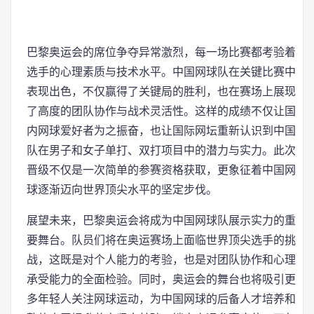
巴黎奥运会的席位争夺异常激烈，每一场比赛都考验着
选手的心理素质与技术水平。中国网球队在关键比赛中
表现出色，不仅赢得了关键局的胜利，也在赛场上展现
了高度的团队协作与战术灵活性。这样的成绩不仅让国
内网球爱好者为之振奋，也让国际网坛重新认识到中国
队在男子和女子单打、双打项目中的潜力与实力。此次
晋级不仅是一次简单的参赛资格获取，更象征着中国网
球逐渐迈向世界顶尖水平的坚定步伐。
展望未来，巴黎奥运会将成为中国网球队展示实力的重
要舞台。队员们将在奥运赛场上面临世界顶尖选手的挑
战，这既是对个人能力的考验，也是对团队协作和心理
承受能力的全面检验。同时，奥运会的舞台也将吸引更
多年轻人关注网球运动，为中国网球的后备人才培养和