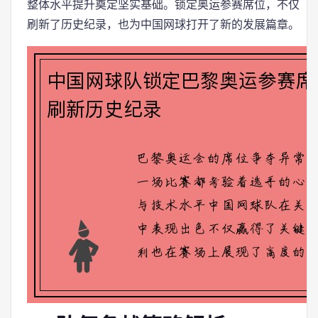
整体水平提升奠定坚实基础。锁定奥运参赛席位，不仅
刷新了历史纪录，也为中国网球打开了新的发展篇章。