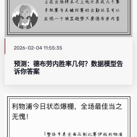
2026-02-04 11:55:35
预测：德布劳内胜率几何？数据模型告
诉你答案